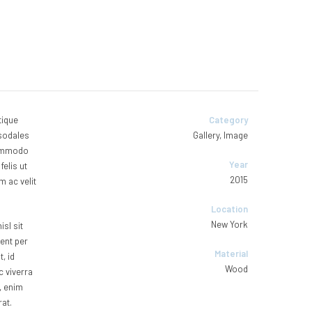
tique
Category
 sodales
Gallery, Image
 commodo
Year
felis ut
2015
m ac velit
Location
New York
sl sit
uent per
Material
, id
Wood
c viverra
e, enim
rat.