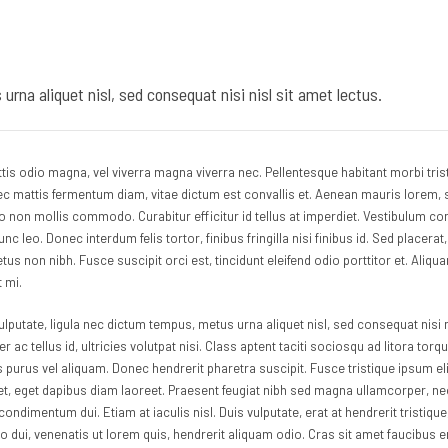
rna aliquet nisl, sed consequat nisi nisl sit amet lectus.
tis odio magna, vel viverra magna viverra nec. Pellentesque habitant morbi tris
c mattis fermentum diam, vitae dictum est convallis et. Aenean mauris lorem,
o non mollis commodo. Curabitur efficitur id tellus at imperdiet. Vestibulum
nc leo. Donec interdum felis tortor, finibus fringilla nisi finibus id. Sed placerat, 
tus non nibh. Fusce suscipit orci est, tincidunt eleifend odio porttitor et. Aliqua
 mi.
lputate, ligula nec dictum tempus, metus urna aliquet nisl, sed consequat nisi ni
 ac tellus id, ultricies volutpat nisi. Class aptent taciti sociosqu ad litora torq
rus vel aliquam. Donec hendrerit pharetra suscipit. Fusce tristique ipsum elit
iet, eget dapibus diam laoreet. Praesent feugiat nibh sed magna ullamcorper, ne
 condimentum dui. Etiam at iaculis nisl. Duis vulputate, erat at hendrerit tristiqu
ro dui, venenatis ut lorem quis, hendrerit aliquam odio. Cras sit amet faucibus e