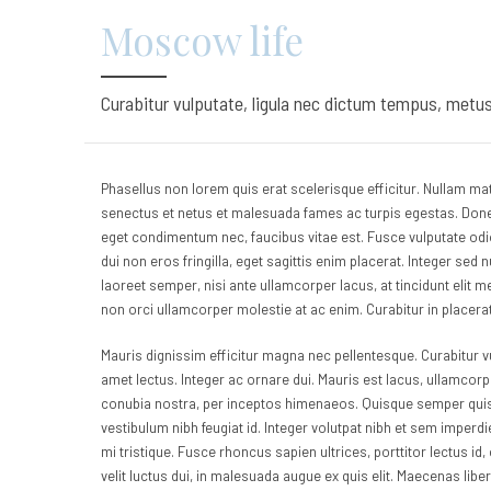
Moscow life
Curabitur vulputate, ligula nec dictum tempus, metus u
Phasellus non lorem quis erat scelerisque efficitur. Nullam mat
senectus et netus et malesuada fames ac turpis egestas. Done
eget condimentum nec, faucibus vitae est. Fusce vulputate odi
dui non eros fringilla, eget sagittis enim placerat. Integer sed nu
laoreet semper, nisi ante ullamcorper lacus, at tincidunt elit me
non orci ullamcorper molestie at ac enim. Curabitur in placerat
Mauris dignissim efficitur magna nec pellentesque. Curabitur vu
amet lectus. Integer ac ornare dui. Mauris est lacus, ullamcorper
conubia nostra, per inceptos himenaeos. Quisque semper quis pu
vestibulum nibh feugiat id. Integer volutpat nibh et sem imperd
mi tristique. Fusce rhoncus sapien ultrices, porttitor lectus id,
velit luctus dui, in malesuada augue ex quis elit. Maecenas libe