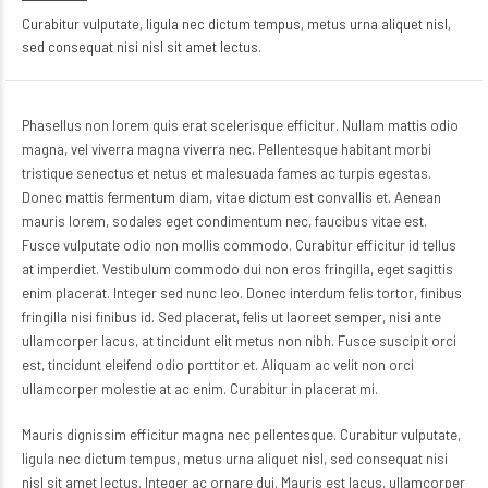
Curabitur vulputate, ligula nec dictum tempus, metus urna aliquet nisl,
sed consequat nisi nisl sit amet lectus.
Phasellus non lorem quis erat scelerisque efficitur. Nullam mattis odio
magna, vel viverra magna viverra nec. Pellentesque habitant morbi
tristique senectus et netus et malesuada fames ac turpis egestas.
Donec mattis fermentum diam, vitae dictum est convallis et. Aenean
mauris lorem, sodales eget condimentum nec, faucibus vitae est.
Fusce vulputate odio non mollis commodo. Curabitur efficitur id tellus
at imperdiet. Vestibulum commodo dui non eros fringilla, eget sagittis
enim placerat. Integer sed nunc leo. Donec interdum felis tortor, finibus
fringilla nisi finibus id. Sed placerat, felis ut laoreet semper, nisi ante
ullamcorper lacus, at tincidunt elit metus non nibh. Fusce suscipit orci
est, tincidunt eleifend odio porttitor et. Aliquam ac velit non orci
ullamcorper molestie at ac enim. Curabitur in placerat mi.
Mauris dignissim efficitur magna nec pellentesque. Curabitur vulputate,
ligula nec dictum tempus, metus urna aliquet nisl, sed consequat nisi
nisl sit amet lectus. Integer ac ornare dui. Mauris est lacus, ullamcorper