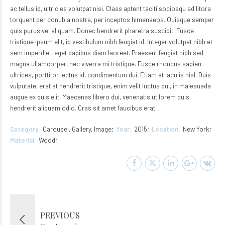
ac tellus id, ultricies volutpat nisi. Class aptent taciti sociosqu ad litora
torquent per conubia nostra, per inceptos himenaeos. Quisque semper
quis purus vel aliquam. Donec hendrerit pharetra suscipit. Fusce
tristique ipsum elit, id vestibulum nibh feugiat id. Integer volutpat nibh et
sem imperdiet, eget dapibus diam laoreet. Praesent feugiat nibh sed
magna ullamcorper, nec viverra mi tristique. Fusce rhoncus sapien
ultrices, porttitor lectus id, condimentum dui. Etiam at iaculis nisl. Duis
vulputate, erat at hendrerit tristique, enim velit luctus dui, in malesuada
augue ex quis elit. Maecenas libero dui, venenatis ut lorem quis,
hendrerit aliquam odio. Cras sit amet faucibus erat.
Category
Carousel, Gallery, Image
Year
2015
Location
New York
Material
Wood
PREVIOUS